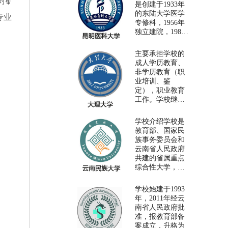
对矿
育办学模式，面
是创建于1933年
向全体社会成员
的东陆大学医学
专业
开展终身教育的
专修科，1956年
省属公办新型本
独立建院，1981
科高等学校。其
年成为全国首批
前身是1979 年5月
硕士学位授予单
主要承担学校的
建校的云南广播
位，1998年成为
成人学历教育、
电视大学。2010
博士学位授予单
非学历教育（职
年10月，…
位，2010年云南
业培训、鉴
医学高等专科学
定），职业教育
校并入，2012年
工作。学校继续
更名为昆明医科
教育学院多样化
大学，是国家首
的办学类型和较
学校介绍学校是
批中西部高校基
多的本专科专业
教育部、国家民
础能力建设工程
设置能满足不同
族事务委员会和
院校。86年…
行业、不同群
云南省人民政府
体、不同年龄、
共建的省属重点
不同学历层次的
综合性大学，学
人群多样化的学
校继续教育学院
习和发展需要。
是学校负责成人
学校始建于1993
2018年，学校计
高等学历教育的
年，2011年经云
划继续面向全省
机构。自1982年
南省人民政府批
招收成人专升本
以来，已为社会
准，报教育部备
（3年…
培养毕业生近6万
案成立，升格为