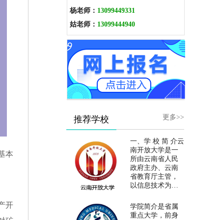
杨老师：
13099449331
姑老师：
13099444940
更多>>
推荐学校
一、学 校 简 介云
南开放大学是一
基本
所由云南省人民
政府主办、云南
省教育厅主管，
以信息技术为支
撑，坚持学历教
育与非学历教育
产开
学院简介是省属
并举，以开放教
重点大学，前身