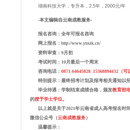
湖南科技大学，专升本，2.5年，2000元/年
-本文编辑自云南成教服务-
报名咨询
：全年可报名咨询
网上报名
：
http://www.ynszk.cn/
资料审查
：
9月初
考试时间
：
10月最后一个周末
咨询电话
：
0871-64645828 1536889
特别提示
：最终招考计划及报考相关通知以
毕业待遇
：学制结束成绩合格，颁发
教育部
的
授予学士学位
。
以上就是关于
2021年云南省成人高考报名
微信公众号（
云南成教服务
）
温馨提示：