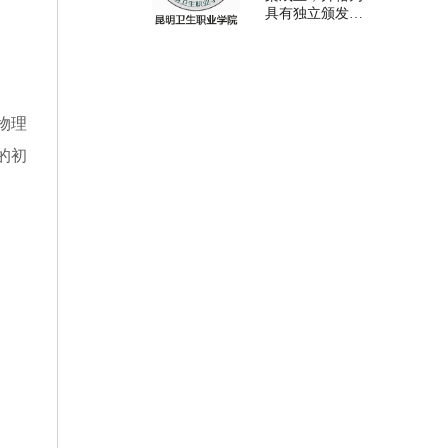
余人，现有在校
具有独立颁发学
生1万8千余人。
历文凭资格的全
为解决学生的工
日制普通高等院
学矛盾，学院实
校。学院现有晋
行了部分课程的
宁、海屯、海源
网络教学…
三个校区，占地
面积1278亩，建
物理
筑总面积55余万
的初
平方米，其中晋
宁为主校区，海
屯和海源为老校
区。 未来学
院以新时代…